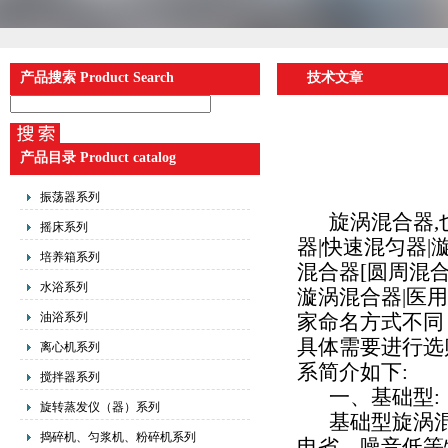
产品搜索 Product Search
技术文章
产品目录 Product catalog
振荡器系列
旋涡混合器
,
摇床系列
器
|
快速混匀器
|
培养箱系列
混合器
[
圆周混
水浴系列
漩涡混合器
|
医用
油浴系列
家命名方式不同
具体需要进行选
离心机系列
系简介如下
:
搅拌器系列
一、基础型
:
旋转蒸发仪（器）系列
基础型旋涡
捣碎机、匀浆机、粉碎机系列
电省，噪音低等