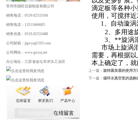
以及更多扩展。
常州市国旺仪器制造有限公司
滴定板等各种小
使用，可搅拌近
销售电话：0519-82533166
1
、自动漩涡
销售电话：13511666605
2
、多用途
销售传真：0519-82533488
3
、
**
旋涡
公司邮箱：jtgwyq@163.com
市场上旋涡
公司网站：www.gwyq.net
需要，再根据以
本上确定了，就
办公地址：江苏省金坛市岸头工业区
上一篇：
旋转蒸发器的使用方
下一篇：
循环水真空泵的选购