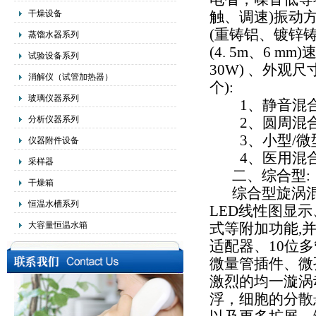
干燥设备
触、调速
)
振动
(
重铸铝、镀锌
蒸馏水器系列
(4. 5m
、
6 mm)
试验设备系列
30W)
、外观尺
消解仪（试管加热器）
个
):
玻璃仪器系列
1
、静音混
分析仪器系列
2
、圆周混
3
、小型
/
微
仪器附件设备
4
、医用混
采样器
二、综合型
:
干燥箱
综合型旋涡
恒温水槽系列
LED
线性图显示
大容量恒温水箱
式等附加功能
,
适配器、
10
位多
微量管插件、微
激烈的均一漩涡
浮，细胞的分散