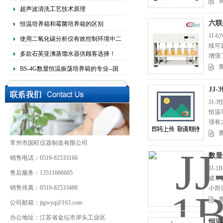
区别与联系！
超声波清洗工艺技术原理
六联
恒温培养箱和霉菌培养箱的区别
JJ
使用二氧化碳分析仪有效控制环境中二
续可
氧化碳的排放
多款石英亚沸蒸馏水器供顾客选择！
增强
时，
BS-4G数显恒温振荡培养箱的专业--国
旺仪器
JJ
JJ
恒温
强有
热的
常州市国旺仪器制造有限公司
数显
销售电话：0519-82533166
JJ
售后服务：13511666605
成，
销售传真：0519-82533488
小而
大体
公司邮箱：jtgwyq@163.com
办公地址：江苏省金坛市岸头工业区
恒温