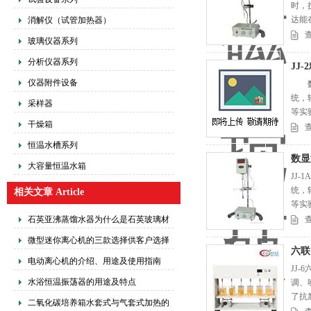
时，
达能
消解仪（试管加热器）
是石
玻璃仪器系列
分析仪器系列
JJ
仪器附件设备
数显
统，
采样器
等实
干燥箱
恒温水槽系列
数显
大容量恒温水箱
JJ
统，
相关文章 Article
等实
石英亚沸蒸馏水器为什么是石英玻璃材
质
微型迷你离心机的三款选择供客户选择
六联
电动离心机的介绍、用途及使用指南
JJ
水浴恒温振荡器的用途及特点
调、
了抗
二氧化碳培养箱水套式与气套式加热的
果Z