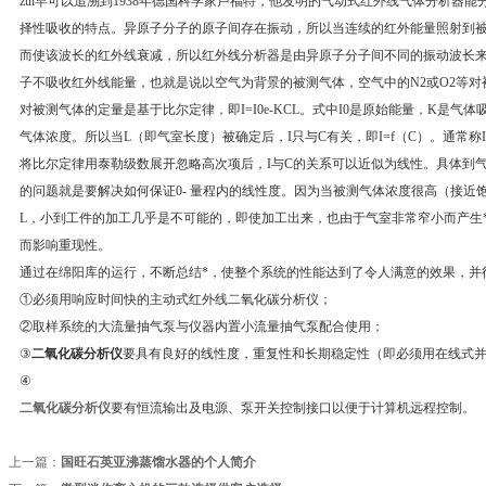
zui早可以追溯到1938年德国科学家卢福特，他发明的气动式红外线气体分析器
择性吸收的特点。异原子分子的原子间存在振动，所以当连续的红外能量照射到
而使该波长的红外线衰减，所以红外线分析器是由异原子分子间不同的振动波长
子不吸收红外线能量，也就是说以空气为背景的被测气体，空气中的N2或O2等对
对被测气体的定量是基于比尔定律，即I=I0e-KCL。式中I0是原始能量，K是气
气体浓度。所以当L（即气室长度）被确定后，I只与C有关，即I=f（C）。通常称
将比尔定律用泰勒级数展开忽略高次项后，I与C的关系可以近似为线性。具体到气
的问题就是要解决如何保证0- 量程内的线性度。因为当被测气体浓度很高（接近
L，小到工件的加工几乎是不可能的，即使加工出来，也由于气室非常窄小而产生
而影响重现性。
通过在绵阳库的运行，不断总结*，使整个系统的性能达到了令人满意的效果，并得
①必须用响应时间快的主动式红外线二氧化碳分析仪；
②取样系统的大流量抽气泵与仪器内置小流量抽气泵配合使用；
③
二氧化碳分析仪
要具有良好的线性度，重复性和长期稳定性（即必须用在线式
④
二氧化碳分析仪
要有恒流输出及电源、泵开关控制接口以便于计算机远程控制。
上一篇：
国旺石英亚沸蒸馏水器的个人简介