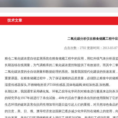
技术文章
二氧化碳分析仪在粮食储藏工程中应
点击次数：2702 更新时间：2013-03-07
粮仓二氧化碳浓度自动监测系统在粮食储藏工程中的应用，用红外线气体分析器
长期连续在线测量，为气调粮库的二氧化碳浓度控制提供了有效途径。而其中二
二氧化碳浓度的全自动测量和数据处理的系统。随着我国现代化建设的快速发展，
重要课题。在粮食储藏过程中，为了保证储粮的品质质量，必须防止粮食中的储
湿度传感器探头,不锈钢电热管,PT100传感器,流体电磁阀,铸铝加热器,加热圈。
长期以来，我国通常采用磷化氢、环氧乙烷等化学药剂对粮食进行薰蒸来达到杀灭
的研究早在1917年就进行了杀虫试验，40年代后由于廉价杀虫剂的使用限制了
生态环境的破坏及害虫抗药性增加等问题日益引起人们的重视，对天然绿色食品的
的注意，美、日、俄、澳等经济发达国家已逐步减少化学药剂在储粮上的使用，
方向发展，并在CO2气调储粮技术上进行了 研究与试验，并进行了成功应用，建