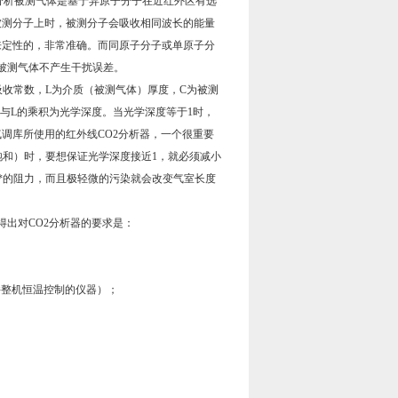
能分析被测气体是基于异原子分子在近红外区有选
被测分子上时，被测分子会吸收相同波长的能量
来定性的，非常准确。而同原子分子或单原子分
被测气体不产生干扰误差。
体吸收常数，L为介质（被测气体）厚度，C为被测
I与L的乘积为光学深度。当光学深度等于1时，
调库所使用的红外线CO2分析器，一个很重要
饱和）时，要想保证光学深度接近1，就必须减小
*的阻力，而且极轻微的污染就会改变气室长度
出对CO2分析器的要求是：
并整机恒温控制的仪器）；