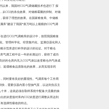
年代以来，我国对CO2气调储藏技术也进行了 探
，从CO2的杀虫效果、对储粮霉菌的抑制、对储
），获得了理想的效果。在国家粮食局、中储粮
直属库”建设了我国*座万吨以上规模的CO2气调
在进行CO2气调粮库的设计中，按照我国粮食
络化、管理科学化、经营集约化、监测仪器化和人
储粮示范库进行科学的设计的论证。对于粮仓
属库气调工程中近一年的长期运行，获得了成功
能良好的仓房内充入CO2气体以改变粮仓内气体成
菌、延缓粮食品质陈化的效果，从而实现非药
.1%，同时要有良好的重现性。气调库每个工作周
时间快，需要仪器内置小型抽气泵，以达到负压主
几十米，这就必须在取样系统中配备大流量的抽
出的浓度值对库内CO2浓度进行调整从而达到
区有选择性吸收的特点。