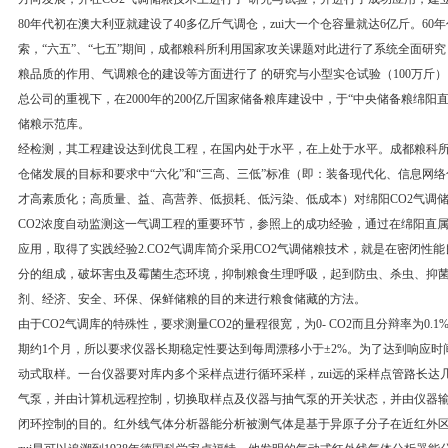
80年代初在澳大利亚就建设了40多亿斤气调仓，zui大一个仓容量就达6亿斤。60
索，“六五”、“七五”期间，成都粮科所利用国家攻关课题对此进行了系统全面研究
粮品质的作用、气调粮仓的建设等方面进行了 的研究与小型实仓试验（100万斤
总公司的重视下，在2000年的200亿斤国家储备粮库建设中，于“中央储备粮绵阳
储粮示范库。
经检测，其工程建设达到优良工程，在国内处于水平，在上处于水平。成都粮科所
仓储发展的目标和要求中“六化”和“三高、三低”标准（即：装备现代化、信息网
才高素质化；高质量、益、高营养、低损耗、低污染、低成本）对绵阳CO2气调
CO2浓度自动监测这一气调工程的重要环节，参照上的成功经验，通过在绵阳直
应用，取得了实践经验2.CO2气调库简介采用CO2气调储粮技术，就是在密闭性
分的组成，破坏害虫及霉菌生态环境，抑制粮食生理呼吸，起到防虫、杀虫、抑
剂、经济、安全、环保、保鲜储粮的目的来进行粮食储藏的方法。
由于CO2气调库的特殊性，要求测量CO2的量程很宽，为0- CO2而且分辩率为0
期约1个月，所以要求仪器长期稳定性要达到每周漂移小于±2%。为了达到响应
动式取样。一台仪器要对库内多个采样点进行循环采样，zui远的采样点管路长达
气泵，并由计算机远程控制，切换取样点及仪器与抽气泵的开关状态，并由仪器输
闭环控制的目的。红外线气体分析器能分析被测气体是基于异原子分子在近红外