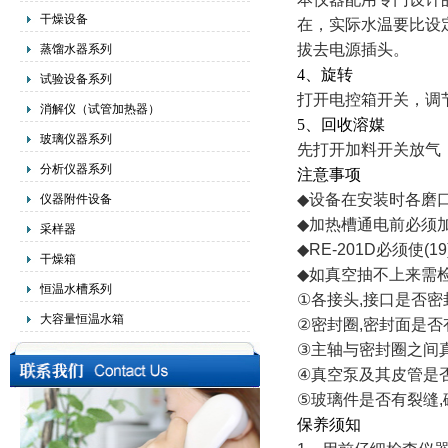
干燥设备
在，实际水温要比设
拔去电源插头。
蒸馏水器系列
4、旋转
试验设备系列
打开电控箱开关，调
消解仪（试管加热器）
5、回收溶媒
玻璃仪器系列
先打开加料开关放气
分析仪器系列
注意事项
◆
设备在安装时各磨
仪器附件设备
◆
加热槽通电前必须
采样器
◆
RE-201D
必须使
(19
干燥箱
◆
如真空抽不上来需
恒温水槽系列
①
各接头
,
接口是否密
大容量恒温水箱
②
密封圈
,
密封面是否
③
主轴与密封圈之间
④
真空泵及其皮管是
⑤
玻璃件是否有裂缝
,
保养须知