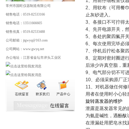
1
、用前仔细检查仪
常州市国旺仪器制造有限公司
2
、用软布（可用餐
销售电话：0519-82533166
止灰砂进入。
3
、各接口不可拧得
销售电话：13511666605
4
、先开电源开关，
销售传真：0519-82533488
5
、各处的聚四氟开
公司邮箱：jtgwyq@163.com
6
、每次使用完毕必
公司网站：www.gwyq.net
7
、停机后拧松各聚
办公地址：江苏省金坛市岸头工业区
8
、定期对密封圈进
后涂少许真空脂，重
9
、电气部分切不可
10
、必须采购原厂正
11
、对机器做任何修
用者在使用时小心轻
旋转蒸发器的维护
泄露是蒸发器常见的
为氨是碱性，遇酚酞
在泄漏处用肥皂水找