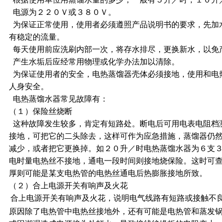
电源为２２０Ｖ或３８０Ｖ。
为保证正常使用，使用者必须遵照产品说明书的要求，先加
有稳定的流量。
每天使用前应洗刷内部一次，将存水排尽，更换新水，以免
产生水垢后应经常用物理或化学办法加以清除。
为保证使用者的安全，电热蒸馏器壳体必须接地，使用和电
人身安全。
电热蒸馏水器常见故障有：
（１）保险丝烧断
这种故障发生较多，肯定有短路处。断电后可用电表电阻档
接地，可把它的二头除去，这样可作为应急措施，蒸馏器仍
减少，或者把它更换掉。如２０升／时电热蒸馏水器为６支
电时量电热丝不接地，通电一段时间则接地烧保险。这时可
厚则可能是某支电热管的电热丝通电后热膨胀接地所致。
（２）合上电源开关有响声及火花
合上电源开关有响声及火花，说明电气线路有短路或接触不
原因除了电热管中电热丝接地外，还有可能是电热管和蒸发