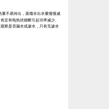
。
热量不易传出，蒸馏水出水量慢慢减
，肯定有电热丝烧断引起功率减少、
水观察是否漏水或渗水，只有无渗水