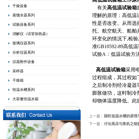
干燥设备
有关
高低温试验箱
理解的原理：高低温
蒸馏水器系列
性是否改变。从而选
试验设备系列
托、航空航天、船舶
消解仪（试管加热器）
环变化的情况下,检
玻璃仪器系列
准GB10592-89高
分析仪器系列
试验A：低温试验方
仪器附件设备
高低温试验箱
采用
采样器
过程组成，其过程如
干燥箱
之后制冷剂经冷凝器
恒温水槽系列
膨胀做功，这时制冷
大容量恒温水箱
却物体温度降低。此
上一篇：
国旺低温水槽的原理
下一篇：
讨论高压匀浆机之细