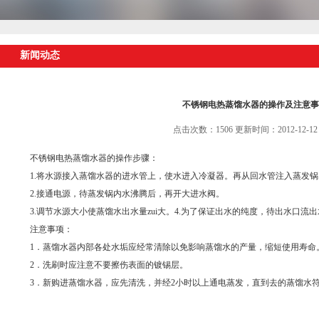
新闻动态
不锈钢电热蒸馏水器的操作及注意事
点击次数：1506 更新时间：2012-12-12
不锈钢电热蒸馏水器的操作步骤：
1.将水源接入蒸馏水器的进水管上，使水进入冷凝器。再从回水管注入蒸发锅
2.接通电源，待蒸发锅内水沸腾后，再开大进水阀。
3.调节水源大小使蒸馏水出水量zui大。4.为了保证出水的纯度，待出水口流
注意事项：
1．蒸馏水器内部各处水垢应经常清除以免影响蒸馏水的产量，缩短使用寿命
2．洗刷时应注意不要擦伤表面的镀锡层。
3．新购进蒸馏水器，应先清洗，并经2小时以上通电蒸发，直到去的蒸馏水符