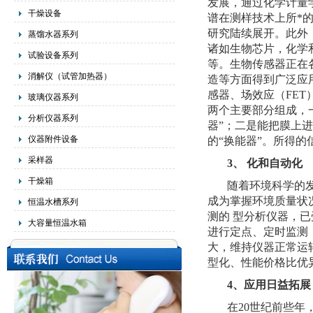
发展，通过化学计量
干燥设备
谱在测样技术上所*
研究陆续展开。此外
蒸馏水器系列
诸如生物芯片，化学
试验设备系列
等。生物传感器正在
消解仪（试管加热器）
造等方面得到广泛应
感器、场效应（FE
玻璃仪器系列
两个主要部分组成，
分析仪器系列
器”；二是能把膜上
仪器附件设备
的“换能器”。所得
采样器
3、 化和自动化
干燥箱
随着环境科学的
成为掌握环境质量状
恒温水槽系列
测的 型分析仪器，
大容量恒温水箱
进行定点、定时监测
大，维持仪器正常运
型化、性能价格比优
4、应用日益拓展
在20世纪前些