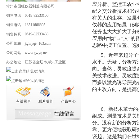
应分析、监控工农业
常州市国旺仪器制造有限公司
纪之交分析技术和分析
销售电话：0519-82533166
有关人的生存、发展
仪器的应用拓展（例
销售电话：13511666605
任务也大大扩大了分
销售传真：0519-82533488
应用由“物”→“人
公司邮箱：jtgwyq@163.com
思路中摆正位置、选
公司网站：www.gwyq.net
5、近年来超分
水平。无疑，分析方
办公地址：江苏省金坛市岸头工业区
向。当然，灵敏度提
关技术改进。灵敏度
而多以激光诱导荧光
的主攻方向，是提高
6、新技术革命
组成。测量技术是关
分。没有新的分析方
靠、更方便地获取研
谈起。这是我们在世