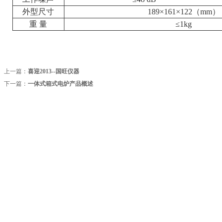
外型尺寸
189×161×122（mm）
重 量
≤1kg
上一篇：
喜迎2013--国旺仪器
下一篇：
一体式箱式电炉产品概述