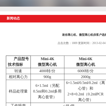
新闻动态
迷你离心机、微型离心机供客户选
点击次数：1809 更新时间：2013-02-04
产品型号
Mini-4K
Mini-6K
技术指标
微型离心机
微型离心机
转速
4000转/分
6000转/分
相对离心力
900g
2000g
6×1.5ml/0.5ml/0.2ml（离
6×1.5ml（另配
心管）和
样品处理量
0.5ml和0.2ml多用
2×8×0.2ml（0.2mlPCR
离心套管）
离心管）
工作噪声
≤48 dB