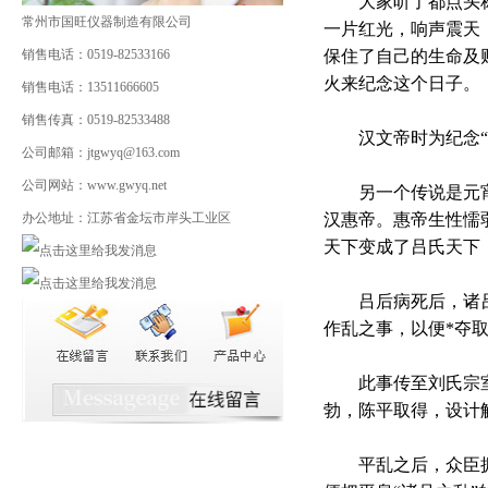
大家听了都点头称 
常州市国旺仪器制造有限公司
一片红光，响声震天
销售电话：0519-82533166
保住了自己的生命及
火来纪念这个日子。
销售电话：13511666605
销售传真：0519-82533488
汉文帝时为纪念“
公司邮箱：jtgwyq@163.com
公司网站：www.gwyq.net
另一个传说是元宵节
办公地址：江苏省金坛市岸头工业区
汉惠帝。惠帝生性懦
天下变成了吕氏天下
吕后病死后，诸吕
作乱之事，以便*夺
此事传至刘氏宗室
勃，陈平取得，设计解
平乱之后，众臣拥