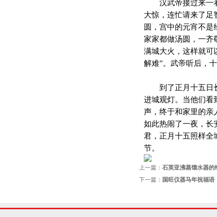
汉武帝接过来一看，
大惊，连忙请来了足
圆，宫中的元宵不是
家家都做汤圆，一齐
满城大火，这样就可
解难”。武帝听后，
到了正月十五日长
进城观灯。当他们看到
声，终于和家里的亲
如此热闹了一夜，长
君，正月十五照样全
节。
上一篇：
石英亚沸蒸馏水器的
下一篇：
国旺仪器马年祝福语