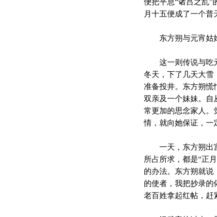
便把平息“诸吕之乱
月十五便成了一个普
东方朔与元宵姑
这一则传说与吃元
冬天，下了几天大雪
准备投井。东方朔慌
双亲及一个妹妹。自
常更加的思念家人。
情，就向她保证，一
一天，东方朔出宫
所占所求，都是“正
的办法。东方朔就说
的使者，我把抄录的
老百姓拿起红帖，赶