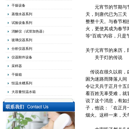
干燥设备
元宵节的节期与节
天，到唐代已为三天
蒸馏水器系列
整整十天。与春节相
试验设备系列
火，更使其成为春节
消解仪（试管加热器）
等“百戏”内容，只是
玻璃仪器系列
分析仪器系列
关于元宵节的来历，
关于灯的传说
仪器附件设备
采样器
传说在很久以前，凶
干燥箱
困为迷路而降落人间
恒温水槽系列
令让天兵于正月十五
大容量恒温水箱
看百姓无辜受难，就
说了这个消息，有如
子，他说：「在正月
烟火。这样一来，天