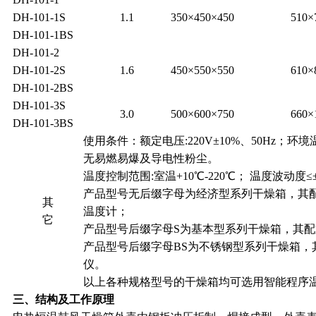
DH-101-1S
1.1
350
×450×450
510
×
DH-101-1BS
DH-101-2
DH-101-2S
1.6
450
×550×550
610
×
DH-101-2BS
DH-101-3S
3.0
500
×600×750
660
×
DH-101-3BS
使用条件：额定电压:220V±10%、50Hz；环境温度
无易燃易爆及导电性粉尘。
温度控制范围:室温+10℃-220℃； 温度波动度≤±
产品型号无后缀字母为经济型系列干燥箱，其配
其
温度计；
它
产品型号后缀字母S为基本型系列干燥箱，其配
产品型号后缀字母BS为不锈钢型系列干燥箱，
仪。
以上各种规格型号的干燥箱均可选用智能程序
三、结构及工作原理