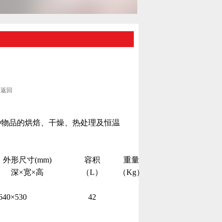
返回
种物品的烘焙、干燥、热处理及恒温
外形尺寸(mm)
容积
重量
深×宽×高
（L）
（Kg）
640×530
42