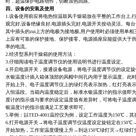
时，超温保护电路动作，切断加热回路。
四、设备的安装及使用
1.
设备使用前应将电热恒温鼓风干燥箱放在平整的工作台上,行
观完好,设备绝缘良好,电源插头完好,电源开关按动灵活。每
其中插头的zui上方的电极为接地极,用户使用时必须使用单相
上应有可靠的保护接地、保护接零。电源插座应能提供大于
率的电流。
2.
经济型系列干燥箱的使用方法：
3.
仔细阅读电子温度调节仪的使用说明书进行温度设定。
4.
开启电源开关，接通设备电源，将电子温度调节仪的设定旋
水银温度计插入箱体顶部的风帽中间孔内用于显示温度。此
开始上升。电子温度调节仪上的绿灯亮表示加热，红灯亮表
入恒温段。当箱内温度稳定后，标准水银温度计的指示值即
度计的指示值与要求的设定温度值有差异时，可将电子温度
银温度计的指示值满足工艺要求即可。
5.
举例：以TED-4001温控仪为例，设定工作温度为150℃，
6.
打开电源开关→将电子温度调节仪温度设定旋钮定在150℃
开始加热，工作室温度缓慢上升→到达150℃绿灯灭→红绿灯