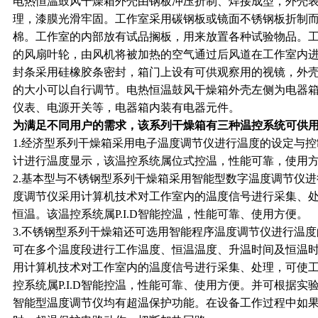
电热恒温鼓风干燥箱外壳由钢板冲压折制、焊接成型，外壳
理，漆膜光滑牢固。工作室采用碳钢板或镜面不锈钢板折制
棉。工作室的内部放有试品搁板，用来放置各种试验物品。
的风扇叶轮，由风机将被加热的空气通过后风道在工作室内
封条采用硅橡胶条密封，箱门上设有可供观察用的视镜，外
的大小可以自行调节。电热恒温鼓风干燥箱外壳左侧为电器
仪表、电源开关等，电器箱内装有电器元件。
为满足不同用户的需求，该系列干燥箱有三种温控系统可供
1.
经济型系列干燥箱采用电子温度调节仪进行温度的设定与控
计进行温度显示，该温控系统属位式控温，性能可靠，使用
2.
基本型与不锈钢型系列干燥箱采用智能型数字温度调节仪进
度调节仪采用计算机技术对工作室内的温度信号进行采集、
恒温。该温控系统属P.I.D智能控温，性能可靠、使用方便。
3.
不锈钢型系列干燥箱还可选用智能程序温度调节仪进行温度
可在多个温度段进行工作温度、恒温温度、升温时间及恒温
用计算机技术对工作室内的温度信号进行采集、处理，可使
控系统属P.I.D智能控温，性能可靠、使用方便。并可根据实
智能型温度调节仪均有超温保护功能。在设备工作过程中如