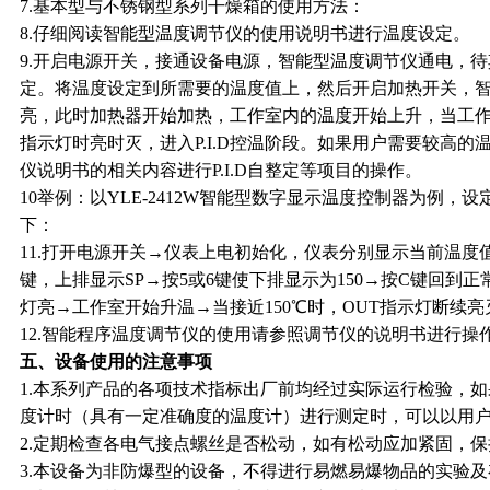
7.
基本型与不锈钢型系列干燥箱的使用方法：
8.
仔细阅读智能型温度调节仪的使用说明书进行温度设定。
9.
开启电源开关，接通设备电源，智能型温度调节仪通电，待
定。将温度设定到所需要的温度值上，然后开启加热开关，智
亮，此时加热器开始加热，工作室内的温度开始上升，当工作
指示灯时亮时灭，进入P.I.D控温阶段。如果用户需要较高
仪说明书的相关内容进行P.I.D自整定等项目的操作。
10
举例：以YLE-2412W智能型数字显示温度控制器为例，设
下：
11.
打开电源开关→仪表上电初始化，仪表分别显示当前温度
键，上排显示SP→按5或6键使下排显示为150→按C键回到
灯亮→工作室开始升温→当接近150℃时，OUT指示灯断续亮灭
12.
智能程序温度调节仪的使用请参照调节仪的说明书进行操
五、设备使用的注意事项
1.
本系列产品的各项技术指标出厂前均经过实际运行检验，如
度计时（具有一定准确度的温度计）进行测定时，可以以用
2.
定期检查各电气接点螺丝是否松动，如有松动应加紧固，保
3.
本设备为非防爆型的设备，不得进行易燃易爆物品的实验及