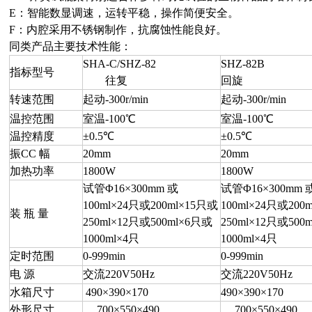
E：智能数显调速，运转平稳，操作简便安全。
F：内腔采用不锈钢制作，抗腐蚀性能良好。
同类产品主要技术性能：
SHA-C/SHZ-82
SHZ-82B
指标型号
往复
回旋
转速范围
起动-300r/min
起动-300r/min
温控范围
室温-100℃
室温-100℃
温控精度
±0.5℃
±0.5℃
振CC 幅
20mm
20mm
加热功率
1800W
1800W
试管Φ16×300mm 或
试管Φ16×300mm 
100ml×24只或200ml×15只或
100ml×24只或200
装 瓶 量
250ml×12
只或5
00ml×6
只或
250ml×12
只或5
00m
10
00ml×4
只
10
00ml×4
只
定时范围
0-999min
0-999min
电 源
交流220V50Hz
交流220V50Hz
水箱尺寸
490×390×170
490×390×170
外形尺寸
700×550×490
700×550×490