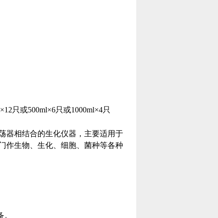
×12
只或5
00ml×6
只或10
00ml×4
只
荡器相结合的生化仪器，主要适用于
门作生物、生化、细胞、菌种等各种
备。