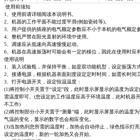
使用前须知
1、使用前请详细阅读本说明书。
2、机器的工作平面不能过度平滑(例如瓷砖等)。
3、用户提供的插座的电气额定参数应不小于本机的电气额定
4、整机严禁在阳光直射的环境中使用。
5、调速应从低速向高速慢慢起动。
6、机器在高速振荡时可能会有一定的移位，因此在使用时应
使用说明
1、装入试验瓶，并保持平衡，如是双功能机型，设定振荡方式
2、接通电源，根据机器表面刻度设定定时时间，如需长时间工
3、打开电源开关，设定恒温温度：
(1)将控制小开关置于“设定”段，此时显示屏显示的温度为设
需温度即可。(您设定的工作温度应高于环境温度，此时机器
不工作)
(2)将控制部分小开关置于“测量”端，此时显示屏显示的温度
气温的变化，显示的数字也会相应变化。
(3)当加热到您所需的温度时，加热会自动停止，绿色指示灯
设定的温度时，新的一轮加热又会开始。