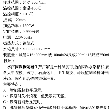
转速范围：起动-300r/min
温控范围：室温-100℃
温控精度：±0.5℃
振 幅：20mm
加热功率：1800W
定时范围：0-999分钟
电源：220V50Hz
振荡方式：往复式
水箱尺寸：490×390×170mm
装瓶量：
试管Φ16×300mm 或100ml×24只或200ml×15只或250ml
性质：
水浴恒温振荡器
生产厂家
是一种温度可控的恒温水浴槽和振
各大中院校、医疗、石油化工、卫生防疫、环境监测等科研部
液态、固态化合物的振荡培养。
主要特点：
A：智能温控数字显示。
B：振荡时又小浪花，但无浪花飞溅。
C：设有智能数显定时。
D：弹簧试瓶架特别适合作多种对比试验的生物样品的培养制