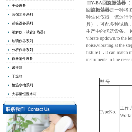
HY-BA
回旋振荡器
（ H
干燥设备
回旋振荡器
是一种将
蒸馏水器系列
种生化仪器，该
运行
试验设备系列
具
）
，可配多种试瓶
生产中的优选设备。
K
消解仪（试管加热器）
vibrate updown,to the lef
玻璃仪器系列
noise,vibrating at the st
分析仪器系列
fixture）. It can match ma
仪器附件设备
instruments in line rese
采样器
干燥箱
型
号
恒温水槽系列
大容量恒温水箱
工作
TypeNo.
Worki