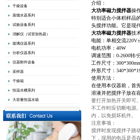
介绍：
干燥设备
大功率磁力搅拌器
操
蒸馏水器系列
特别适合小体积样品
试验设备系列
头搅拌功能。它是现
大功率磁力搅拌器
技
消解仪（试管加热器）
电能：单相交流220V±1
玻璃仪器系列
电机功率：40W
分析仪器系列
调速范围：0-2600转/
仪器附件设备
工作尺寸：300*300m
外形尺寸：340*300*1
采样器
使用方法：
干燥箱
在使用本仪器前，首
恒温水槽系列
溶液并把搅拌子放在
大容量恒温水箱
要打开加热开关即可
不工作时应切断电源
内，以免损坏机件。
注意事项：
搅拌时发现搅拌子跳
下，现用的电压是否在