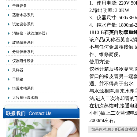
1、使用电源: 220V 50
干燥设备
2.输出功率: 3.0KW
蒸馏水器系列
3、仪器尺寸: 500x360
试验设备系列
4、纯水产量: 1800ml-2
1810-B
石英自动双重
消解仪（试管加热器）
该产品(又称石英自动
玻璃仪器系列
不与任何金属相接触,
分析仪器系列
作、维修简便。
仪器附件设备
使用方法:
仪器开箱后将冷凝管
采样器
管口的橡皮管另一端套
干燥箱
通。并不得高于出水口
恒温水槽系列
与水源相连,自来水即
大容量恒温水箱
法,进入二次冷却管的
在初次蒸馏时,接通电
小时)插上二次蒸馏电
2000ml左右。
如果你对
1810-B石英自动