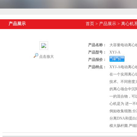
产品展示
首页
>
产品展示
>
离心机
产品名称：
大容量电动离心
产品型号：
XYJ-A
点击放大
产品报价：
产品特点：
XYJ-A电动离
在一个实用离心
技术。不同密度
的离心场合中沉
一的混合物，可
心机是为 进一不
例如收集细胞.
分离DNA和蛋
模大肠杆菌.严细