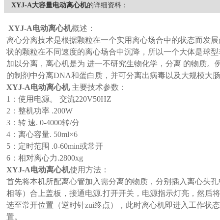
XYJ-A大容量电动离心机
的详细资料：
XYJ-A
电动离心机
概述：
离心分离技术是根据颗粒在一个实用离心场合中的状态而发展
状的颗粒在不同速度的离心场合中沉降，所以一个大体是球型
加以分离，离心机是为 进一不研究生物化学，分离 的物质。
的制剂中分离
DNA
和蛋白质，并可分离出病毒以及大规模大
XYJ-A
电动离心机
主要技术参数：
1
：使用电源。 交流
220V50HZ
2
：整机功率
.200W
3
：转 速
. 0-4000
转
/
分
4
：离心容量
. 50ml×6
5
：定时范围
.0-60min
或常开
6
：相对离心力
.2800xg
XYJ-A
电动离心机
使用方法：
首先将本机所配离心管加入需分离的物质，分别插入离心头孔
相等
）
合上盖板，接通电源
.
打开开关，电源指示灯亮，然后
选至常开位置
（
逆时针zui终点
）
，此时离心机即进入工作状态
置。