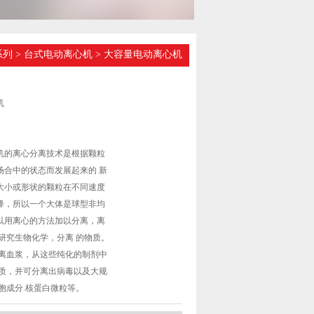
系列
>
台式电动离心机
> 大容量电动离心机
机
心机的离心分离技术是根据颗粒
场合中的状态而发展起来的 新
大小或形状的颗粒在不同速度
降，所以一个大体是球型非均
以用离心的方法加以分离，离
研究生物化学，分离 的物质。
分离血浆，从这些纯化的制剂中
白质，并可分离出病毒以及大规
胞成分.核蛋白微粒等。