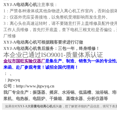
XYJ-A
电动离心机
注意事项：
1
：严禁各种液体或其他杂物进入离心机工作室内，否则会损
2
：仪器外壳应妥善接地，以免整机受潮影响而发生意外。
3
：离心头在高速运转时，请不要随意打开上盖维修及配件使
工作人员维修，首先打开底盖，查下电机三根支柱是否偏位，
厂维修
XYJ-A电动离心机
可根据顾客要求进行订做
XYJ-A电动离心机售后服务：三包一年，终身维修！
本企业已通过ISO9001-质量体系认证
金坛市国旺实验仪器厂
是集生产、制造、销售为一体的专业性
来函、赴厂参观考查！诚招全国代理商！
： 、
：jtgwyq
公司：http://www.jtgwyq.cn
我厂专业生产：振荡器、摇床、水浴锅、低温槽、油浴锅、培
浆机、电热板、电阻炉、干燥箱、蒸馏水器、分析仪器等
如果你对
XYJ-A大容量电动离心机
感兴趣，想了解更详细的产品信息，填写下表