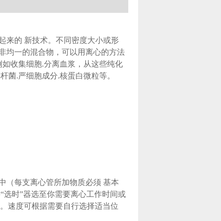
起来的 新技术。不同密度大小或形
非均一的混合物，可以用离心的方法
例如收集细胞
.
分离血浆，从这些纯化
肠杆菌
.
严细胞成分
.
核蛋白微粒等。
中
（
每支离心管所加物质必须 基本
将
“
选时
”
器选至你需要离心工作时间或
。速度可根据需要自行选择适当位