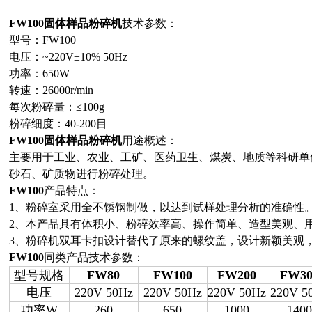
FW100
固体样品粉碎机
技术参数：
型号：FW100
电压：~220V±10% 50Hz
功率：650W
转速：26000r/min
每次粉碎量：≤100g
粉碎细度：40-200目
FW100
固体样品粉碎机
用途概述：
主要用于工业、农业、工矿、医药卫生、煤炭、地质等科研单
砂石、矿质物进行粉碎处理。
FW100
产品特点：
1、粉碎室采用全不锈钢制做，以达到试样处理分析的准确性
2、本产品具有体积小、粉碎效率高、操作简单、造型美观、
3、粉碎机双耳卡扣设计替代了原来的螺纹盖，设计新颖美观
FW100
同类产品技术参数：
型号规格
FW80
FW100
FW200
FW30
电压
220V 50Hz
220V 50Hz
220V 50Hz
220V 5
功率
W
260
650
1000
1400