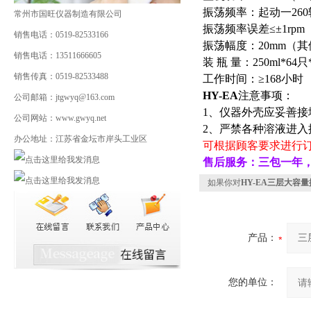
振荡频率：起动一260
常州市国旺仪器制造有限公司
振荡频率误差≤±1rp
销售电话：0519-82533166
振荡幅度：20mm（
销售电话：13511666605
装 瓶 量：250ml*64只
销售传真：0519-82533488
工作时间：≥168小时
HY-EA
注意事项：
公司邮箱：jtgwyq@163.com
1
、仪器外壳应妥善接
公司网站：www.gwyq.net
2
、严禁各种溶液进入
办公地址：江苏省金坛市岸头工业区
可根据顾客要求进行
售后服务：三包一年
如果你对
HY-EA三层大容
产品：
您的单位：