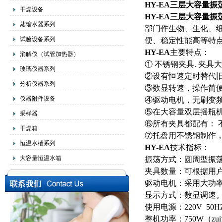
HY-EA
三层大容量振
干燥设备
HY-EA
三层大容量振
蒸馏水器系列
部门作生物、生化、
试验设备系列
便、稳定性能高等特
HY-EA
主要特点：
消解仪（试管加热器）
① 不锈钢夹具. 夹
玻璃仪器系列
②设有恒速定时替代旧
分析仪器系列
③数显转速，操作简
仪器附件设备
④驱动电机，无刷变
⑤在大容量双层摇瓶
采样器
⑥所有夹具都配有： 
干燥箱
⑦托盘用不锈钢制作
恒温水槽系列
HY-EA
技术指标：
大容量恒温水箱
振荡方式：圆周型振荡
夹具数量：可根据用
驱动电机：采用大功
显示方式：数显调速
使用电源：220V 50H
整机功率：750W（zu