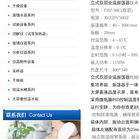
立式双层全温振荡器
技术
干燥设备
型号：THZ-98C(双层)
蒸馏水器系列
电源：AV220V50HZ
试验设备系列
振荡频率：40～300r/min
振幅：20mm
消解仪（试管加热器）
控温范围：4～65℃
玻璃仪器系列
温度分辨率：0.1℃
分析仪器系列
定时范围：0.1小时～999
仪器附件设备
输入功率：1150W
托盘尺寸：400*340
采样器
立式双层全温振荡器
性能
干燥箱
集培养箱、振荡器于一体
恒温水槽系列
大屏幕液晶显示屏，菜单
大容量恒温水箱
采用微电脑PID控制温
运行安静，为你创造更好
-控制转速电路，确保摇
箱体内胆、振动台面和搁
箱体左侧配有直径为
25
-独立限温报警系统，超