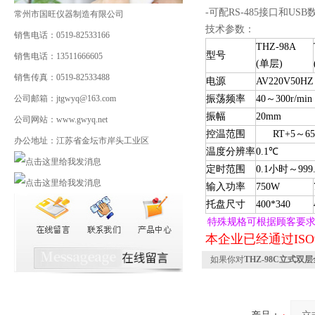
-可配RS-485接口和
常州市国旺仪器制造有限公司
技术参数：
销售电话：0519-82533166
THZ-98A
型号
销售电话：13511666605
(
单层)
销售传真：0519-82533488
电源
AV220V50HZ
公司邮箱：jtgwyq@163.com
振荡频率
40
～300r/min
振幅
20mm
公司网站：www.gwyq.net
控温范围
RT+5
～6
办公地址：江苏省金坛市岸头工业区
温度分辨率
0.1
℃
定时范围
0.1
小时～999
输入功率
750W
托盘尺寸
400*340
特殊规格可根据顾客要
本企业已经通过ISO
如果你对
THZ-98C立式双