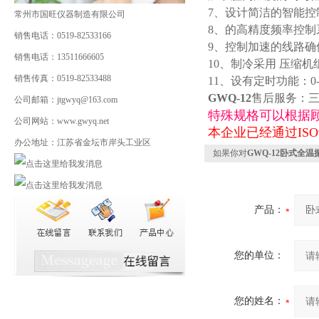
7、设计简洁的智能控
常州市国旺仪器制造有限公司
8、的高精度频率控制系
销售电话：0519-82533166
9、控制加速的线路
销售电话：13511666605
10、制冷采用 压缩
销售传真：0519-82533488
11、设有定时功能：0
GWQ-12
售后服务：
公司邮箱：jtgwyq@163.com
特殊规格可以根据
公司网站：www.gwyq.net
本企业已经通过ISO
办公地址：江苏省金坛市岸头工业区
如果你对
GWQ-12卧式全温
产品：
您的单位：
您的姓名：