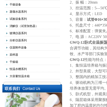
2、振 幅：20mm
干燥设备
3、控温范围：5―50
蒸馏水器系列
4、显示方式：LED
试验设备系列
5、容量：
试管Φ16×30
6、托盘尺寸：440*35
消解仪（试管加热器）
6、标准配置：弹簧
玻璃仪器系列
7、电 源：AC220V 5
分析仪器系列
GWQ-12
卧式全温振
仪器附件设备
合调节功能，其结构
牧、水产等部门实验
采样器
GWQ-12
性能与特点
干燥箱
1、集恒温培养箱与
恒温水槽系列
2、外型美观，大型可
大容量恒温水箱
3、整国内的精加工
4、驱动机构为三维
培养体放置无需平均
5、卧式机型，外观
6、隔层箱体采用聚
加了腔内温度的均匀