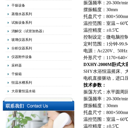
振荡频率：20-300r/mi
干燥设备
摆振幅度：30mm
蒸馏水器系列
托盘尺寸：800×500m
试验设备系列
温控范围：室温～60
温控精度：±0.5℃
消解仪（试管加热器）
控制设定：微电脑控制
玻璃仪器系列
定时范围：1分钟-99.
分析仪器系列
电源：Ac220V、50H
仪器附件设备
外形尺寸：1170×640×
DXHY-2000M卧式
大
采样器
SHY水浴恒温摇床、
干燥箱
电机直接驱动，进口
恒温水槽系列
技术参数：
大容量恒温水箱
振荡方式：水平圆周
振荡频率：20-300r/mi
摆振幅度：30mm
托盘尺寸：800×500m
温控范围：室温～60
温控精度：±0.5℃