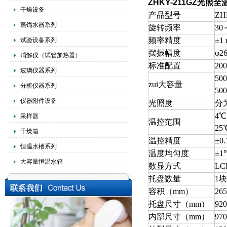
ZHKY-211GZ
光照全
干燥设备
产品型号
ZH
蒸馏水器系列
旋转频率
30
频率精度
±1 
试验设备系列
摆振幅度
φ2
消解仪（试管加热器）
标准配置
20
玻璃仪器系列
50
zui大容量
分析仪器系列
50
仪器附件设备
光照度
分
4
采样器
温控范围
25
干燥箱
温控精度
±
恒温水槽系列
温度均匀度
±1
大容量恒温水箱
数显方式
LC
托盘数量
1块
容积（mm）
26
托盘尺寸（mm）
92
内部尺寸（mm）
97