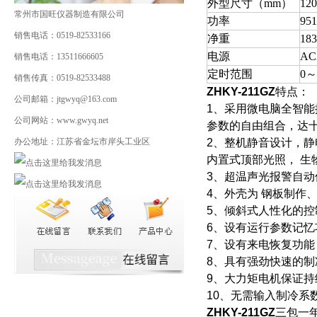
外型尺寸（mm）
12
常州市国旺仪器制造有限公司
功率
95
销售电话：0519-82533166
净重
18
电源
AC
销售电话：13511666605
定时范围
0～
销售传真：0519-82533488
ZHKY-211GZ
特点：
公司邮箱：jtgwyq@163.com
1
、采用微电脑全智能
公司网站：www.gwyq.net
参数的自由组合，达
办公地址：江苏省金坛市岸头工业区
2
、整机静音设计，静
内置式顶部光照， 
3
、超温声光报警自动
4
、外壳为 钢板制作
5
、倾斜式人性化的控
6
、设有运行参数记忆
7
、设有来电恢复功能
8
、具有强劲快速的制
9
、大力矩电机保证持
10
、无需输入制冷系
ZHKY-211GZ
三包一