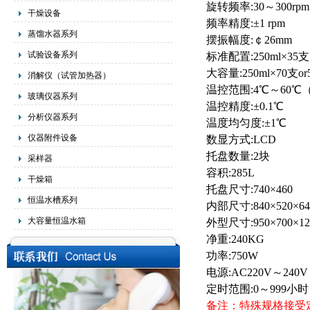
旋转频率:30～300rpm
干燥设备
频率精度:±1 rpm
蒸馏水器系列
摆振幅度:￠26mm
试验设备系列
标准配置:250ml×35支
大容量:250ml×70支or5
消解仪（试管加热器）
温控范围:4℃～60℃
玻璃仪器系列
温控精度:±0.1℃
分析仪器系列
温度均匀度:±1℃
仪器附件设备
数显方式:LCD
托盘数量:2块
采样器
容积:285L
干燥箱
托盘尺寸:740×460
恒温水槽系列
内部尺寸:840×520×64
大容量恒温水箱
外型尺寸:950×700×12
净重:240KG
功率:750W
电源:AC220V～240V
定时范围:0～999小时
备注：特殊规格接受