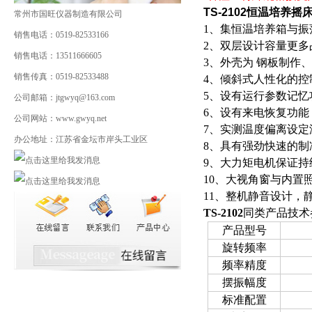
TS-2102
恒温培养摇
常州市国旺仪器制造有限公司
1、集恒温培养箱与
销售电话：0519-82533166
2、双层设计容量更多
销售电话：13511666605
3、外壳为 钢板制作
销售传真：0519-82533488
4、倾斜式人性化的
5、设有运行参数记
公司邮箱：jtgwyq@163.com
6、设有来电恢复功
公司网站：www.gwyq.net
7、实测温度偏离设
办公地址：江苏省金坛市岸头工业区
8、具有强劲快速的制
9、大力矩电机保证持
10、大视角窗与内置
11、整机静音设计，
TS-2102
同类产品技术
产品型号
旋转频率
频率精度
摆振幅度
标准配置