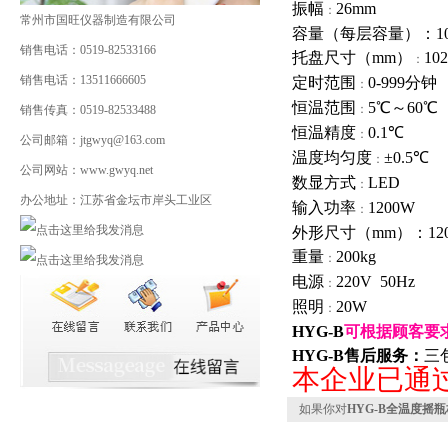
振幅
26mm
：
常州市国旺仪器制造有限公司
容量（每层容量）：1000
销售电话：0519-82533166
托盘尺寸（mm）
102
：
销售电话：13511666605
定时范围
0-999
分钟
：
恒温范围
5
℃～60℃
：
销售传真：0519-82533488
恒温精度
0.1
℃
：
公司邮箱：jtgwyq@163.com
温度均匀度
±0.5℃
：
公司网站：www.gwyq.net
数显方式
LED
：
办公地址：江苏省金坛市岸头工业区
输入功率
1200W
：
外形尺寸（mm）：1200×
重量
200kg
：
电源
220V 50Hz
：
照明
20W
：
HYG-B
可根据顾客要
HYG-B
售后服务：
三
本企业已通过
如果你对
HYG-B全温度摇瓶