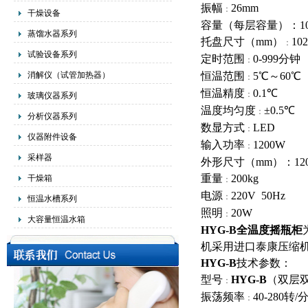
振幅
26mm
：
干燥设备
容量（每层容量）：1000
蒸馏水器系列
托盘尺寸（mm）
102
：
试验设备系列
定时范围
0-999
分钟
：
消解仪（试管加热器）
恒温范围
5
℃～60℃
：
恒温精度
0.1
℃
：
玻璃仪器系列
温度均匀度
±0.5℃
：
分析仪器系列
数显方式
LED
：
仪器附件设备
输入功率
1200W
：
采样器
外形尺寸（mm）：1200×
重量
200kg
干燥箱
：
电源
220V 50Hz
：
恒温水槽系列
照明
20W
：
大容量恒温水箱
HYG-B
全温度摇瓶柜
机采用进口泰康压缩
HYG-B
技术参数：
型号
HYG-B
（双层
：
振荡频率
40-280
转/
：