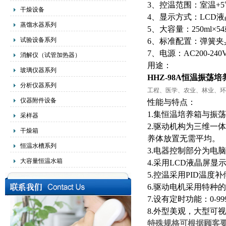
3、控温范围：室温+5
干燥设备
4、显示方式：LCD
蒸馏水器系列
5、大容量：250ml×54或5
试验设备系列
6、标准配置：弹簧
7、电源：AC200-240V
消解仪（试管加热器）
用途：
玻璃仪器系列
HHZ-98A恒温
振荡培
分析仪器系列
工程、医学、农业、林业、环
仪器附件设备
性能与特点：
1.集恒温培养箱与振
采样器
2.驱动机构为三维一
干燥箱
养体放置无需平均。
恒温水槽系列
3.电器控制部分为电
大容量恒温水箱
4.采用LCD液晶屏
5.控温采用PID温
6.驱动电机采用特种
7.设有定时功能：0-
8.外型美观，大型可
特殊规格可根据顾客