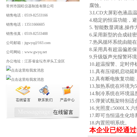
腐蚀。
常州市国旺仪器制造有限公司
3.LCD大屏彩色液
销售电话：0519-82533166
4.稳定的恒温功能，
销售电话：13511666605
5. 智能数显调速,操作
销售传真：0519-82533488
6.采用新型的合成硅
7.热风循环系统由能
公司邮箱：jtgwyq@163.com
8.采用具有超温偏差
公司网站：www.gwyq.net
9.升级版声光报警环
办公地址：江苏省金坛市岸头工业区
10.超温报警、定时
11.具有压缩机启动
12.具有断电恢复功
13.加热系统在环境为5
14.制冷系统在环境温
15.弹簧试瓶架特别
16.光照度≤5000LX
17.即可当恒温生化培
18.内置照明系统。
本企业已经通过