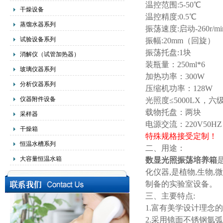
温控范围:5-50℃
干燥设备
温控精度:0.5℃
蒸馏水器系列
振荡速度:启动-260r/mi
试验设备系列
振幅:20mm（回旋）
振荡托盘:1块
消解仪（试管加热器）
装瓶量：250ml*6
玻璃仪器系列
加热功率：300W
分析仪器系列
压缩机功率：128W
仪器附件设备
光照度≤5000LX，六
载物托盘：两块
采样器
电源交流：220V50HZ
干燥箱
特殊规格接受定制！
恒温水槽系列
二、用途：
大容量恒温水箱
数显
光照振荡培养箱
化仪器,是植物,生物,
制备的实验室设备。
三、主要特点:
1.富有美学设计理念
2.采用镜面不锈钢氩