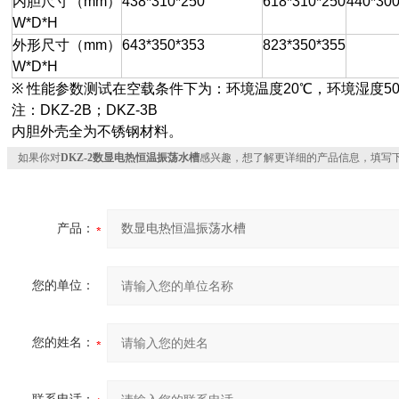
内胆尺寸（
mm
）
438*310*250
618*310*250
440*300
W*D*H
外形尺寸（
mm
）
643*350*353
823*350*355
W*D*H
※
性能参数测试在空载条件下为：环境温度
20
℃，环境湿度
5
注：
DKZ-2B
；
DKZ-3B
内胆外壳全为不锈钢材料。
如果你对
DKZ-2数显电热恒温振荡水槽
感兴趣，想了解更详细的产品信息，填写
产品：
您的单位：
您的姓名：