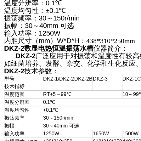
温度分辨率：
0.1
℃
温度均匀性：
±
0.1
℃
振荡频率：
30
～
150r/min
振幅：
30
～
40mm
可选
输入功率：
1250W
内胆尺寸（
mm
）
W*D*H
：438*310*250mm
DKZ-2数显电热恒温振荡水槽
仪器简介：
DKZ-2
广泛应用于对振荡和温度性有较高
如细菌培养、发酵、杂交、化学和生化反应
DKZ-2
技术参数：
型号
DKZ-1/DKZ-2
DKZ-2B
DKZ-3
DKZ-1C
技术指标
温度范围
RT+5
～
99
℃
10
～
99
温度分辨率
0.1
℃
温度均匀性
+0.1
℃
振荡频率
30
～
150r/min
振幅
30
～
40mm
可选
输入功率
1250W
1650W
1500W